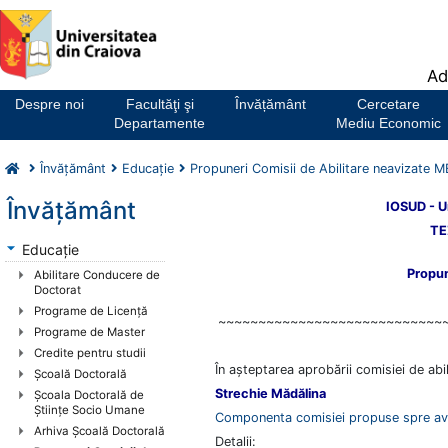
Notă:
Ad
Acest
website
Despre noi
Facultăţi şi
Învățământ
Cercetare
include
Departamente
Mediu Economic
un
sistem
Învăţământ
Educaţie
Propuneri Comisii de Abilitare neavizate 
de
accesibilitate.
Învăţământ
IOSUD - U
TE
Educaţie
Propu
Abilitare Conducere de
Doctorat
Programe de Licenţă
~~~~~~~~~~~~~~~~~~~~~~~~~~~~
Programe de Master
Credite pentru studii
În aşteptarea aprobării comisiei de ab
Şcoală Doctorală
Strechie Mădălina
Școala Doctorală de
Științe Socio Umane
Componenta comisiei propuse spre a
Arhiva Școală Doctorală
Detalii: