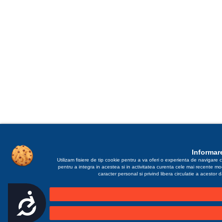
Informare
Utilizam fisiere de tip cookie pentru a va oferi o experienta de navigare c
pentru a integra in acestea si in activitatea curenta cele mai recente m
caracter personal si privind libera circulatie a acestor
Accesibilitate