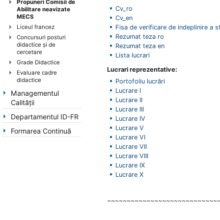
Propuneri Comisii de
Cv_ro
Abilitare neavizate
MECS
Cv_en
Liceul francez
Fisa de verificare de indeplinire a 
Rezumat teza ro
Concursuri posturi
didactice şi de
Rezumat teza en
cercetare
Lista lucrari
Grade Didactice
Lucrari reprezentative:
Evaluare cadre
didactice
Portofoliu lucrări
Lucrare I
Managementul
Lucrare II
Calității
Lucrare III
Departamentul ID-FR
Lucrare IV
Lucrare V
Formarea Continuă
Lucrare VI
Lucrare VII
Lucrare VIII
Lucrare IX
Lucrare X
~~~~~~~~~~~~~~~~~~~~~~~~~~~~