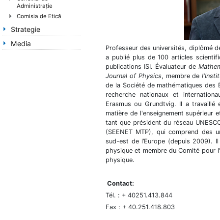
Administrație
Comisia de Etică
Strategie
Media
Professeur des universités, diplômé de
a publié plus de 100 articles scienti
publications ISI. Évaluateur de
Mathem
Journal of Physics
, membre de
l'Inst
de la Société de mathématiques des É
recherche nationaux et internatio
Erasmus ou Grundtvig. Il a travaillé
matière de l'enseignement supérieur 
tant que président du réseau UNESC
(SEENET MTP), qui comprend des uni
sud-est de l’Europe (depuis 2009). Il 
physique et membre du Comité pour l'
physique.
Contact:
Tél. : + 40251.413.844
Fax : + 40.251.418.803