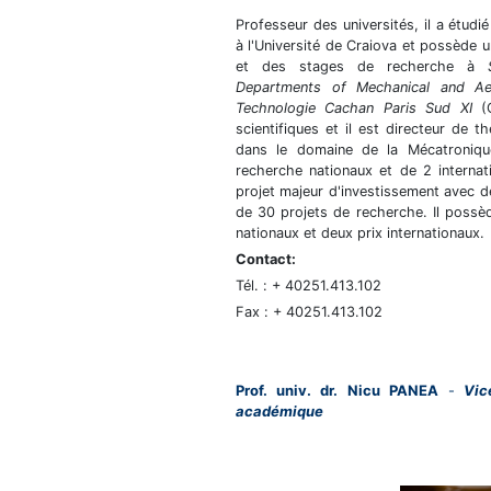
Professeur des universités, il a étudi
à l'Université de Craiova et possède u
et des stages de recherche à
Departments of Mechanical and Ae
Technologie Cachan Paris Sud XI
(C
scientifiques et il est directeur de t
dans le domaine de la Mécatroniqu
recherche nationaux et de 2 internat
projet majeur d'investissement avec 
de 30 projets de recherche. Il possèd
nationaux et deux prix internationaux.
Contact:
Tél. : + 40251.413.102
Fax : + 40251.413.102
Prof. univ. dr. Nicu PANEA
Vic
-
académique