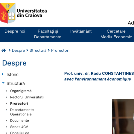
Notă:
Ad
Acest
website
Despre noi
Facultăţi şi
Învățământ
Cercetare
include
Departamente
Mediu Economic
un
sistem
Despre
Structură
Prorectori
de
accesibilitate.
Despre
Prof. univ. dr. Radu CONSTANTIN
Istoric
avec l'environnement économique
Structură
Organigramă
Rectorul Universităţii
Prorectori
Departamente
Operaționale
Documente
Senat UCV
Consiliul de