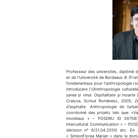
Professeur des universités, diplômé de
et de l'Université de Bordeaux III (Fra
fondamentaux pour l'anthropologie r
introducere
(‘L’Anthropologie culturell
sarea şi vinul. Ospitalitate şi moarte
(
Craiova, Scrisul Românesc, 2005;
Z
d'asphalte. Anthropologie de l’urba
coordonné des projets tels que: «Val
mondiaux » – POSDRU ID 59758/ 
Intercultural Communication » – PO
décision n° 6/21.04.2010) etc. En 
« SimionFlorea Marian » dans le doma