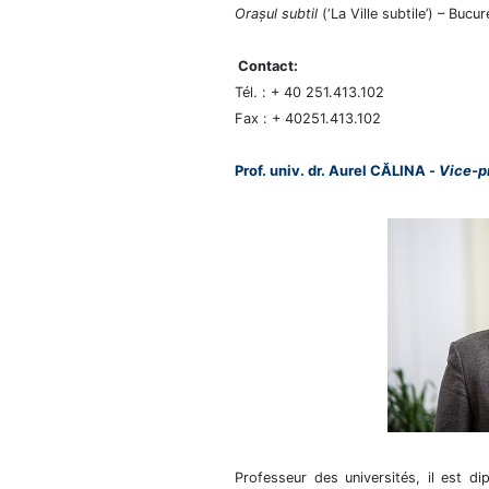
Orașul subtil
(‘La Ville subtile’) – Bucu
Contact:
Tél. : + 40 251.413.102
Fax : + 40251.413.102
Prof. univ. dr. Aurel CĂLINA
Vice-pr
-
Professeur des universités, il est d