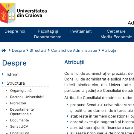
Notă:
Ad
Acest
website
Despre noi
Facultăţi şi
Învățământ
Cercetare
include
Departamente
Mediu Economic
un
sistem
Despre
Structură
Consiliul de Administrație
Atribuții
de
accesibilitate.
Despre
Atribuții
Consiliul de administraţie, prezidat de
Istoric
Consiliul de administraţie aplică hotărâr
Structură
Liderii sindicatelor din Universitate
participe la şedinţele Consiliului de adm
Organigramă
Rectorul Universităţii
Atributiile Consiliului de administratie:
Prorectori
propune Senatului universitar strat
Departamente
şi politici pe domenii de interes ale 
Operaționale
stabileşte în termeni operaţionali bu
Documente
aprobă execuţia bugetară şi bilanţu
Senat UCV
aprobă operaţiunile financiare care
avizează propunerile de programe n
Consiliul de