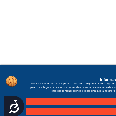
Informare
Utilizam fisiere de tip cookie pentru a va oferi o experienta de navigare c
pentru a integra in acestea si in activitatea curenta cele mai recente m
caracter personal si privind libera circulatie a acestor
Accesibilitate