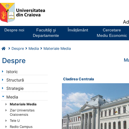
Notă:
Ad
Acest
website
Despre noi
Facultăţi şi
Învățământ
Cercetare
include
Departamente
Mediu Economic
un
sistem
Despre
Media
Materiale Media
de
accesibilitate.
Despre
Ma
Istoric
Cladirea Centrala
Structură
Strategie
Media
Materiale Media
Ziar Universitas
Craiovensis
Tele U
Radio Campus