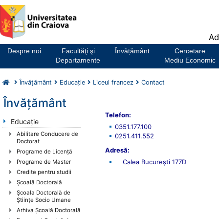
Notă:
Ad
Acest
website
Despre noi
Facultăţi şi
Învățământ
Cercetare
include
Departamente
Mediu Economic
un
sistem
Învăţământ
Educaţie
Liceul francez
Contact
de
accesibilitate.
Învăţământ
Telefon:
Educaţie
0351.177.100
Abilitare Conducere de
0251.411.552
Doctorat
Adresă:
Programe de Licenţă
Calea București 177D
Programe de Master
Credite pentru studii
Şcoală Doctorală
Școala Doctorală de
Științe Socio Umane
Arhiva Școală Doctorală