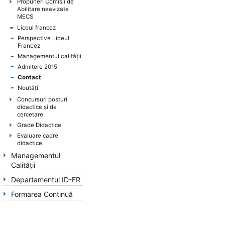
Propuneri Comisii de
Abilitare neavizate
MECS
Liceul francez
Perspective Liceul
Francez
Managementul calității
Admitere 2015
Contact
Noutăți
Concursuri posturi
didactice şi de
cercetare
Grade Didactice
Evaluare cadre
didactice
Managementul
Calității
Departamentul ID-FR
Formarea Continuă