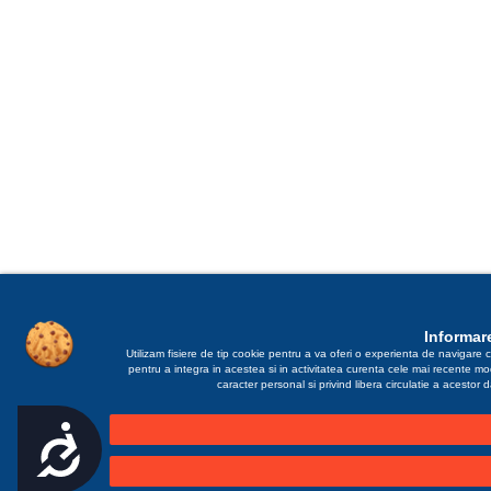
Informare
Utilizam fisiere de tip cookie pentru a va oferi o experienta de navigare c
pentru a integra in acestea si in activitatea curenta cele mai recente m
caracter personal si privind libera circulatie a acestor
Accesibilitate