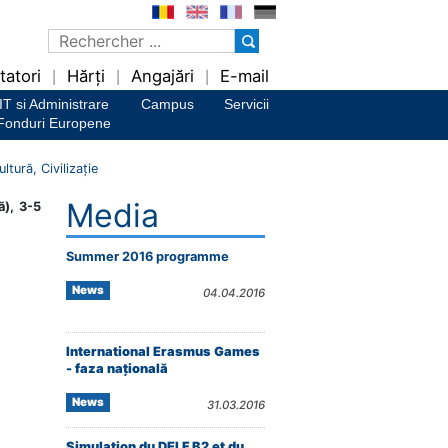
tatori
Hărți
Angajări
E-mail
|
|
|
IT si Administrare
Campus
Servicii
Fonduri Europene
ltură, Civilizaţie
Media
ă), 3-5
Summer 2016 programme
News
04.04.2016
International Erasmus Games
- faza națională
News
31.03.2016
Simulation du DELF B2 et du