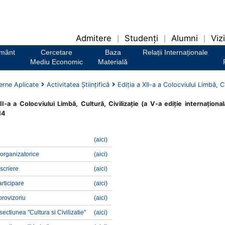
Admitere
Studenți
Alumni
Vizi
|
|
|
ământ
Cercetare
Baza
Relații Internaționale
Mediu Economic
Materială
rne Aplicate
Activitatea Ştiinţifică
Ediţia a XII-a a Colocviului Limbă, Cu
II-a a Colocviului Limbă, Cultură, Civilizaţie (a V-a ediţie internaţional
14
(
aici
)
 organizatorice
(
aici
)
scriere
(
aici
)
articipare
(
aici
)
rovizoriu
(
aici
)
ectiunea "Cultura si Civilizatie"
(aici)