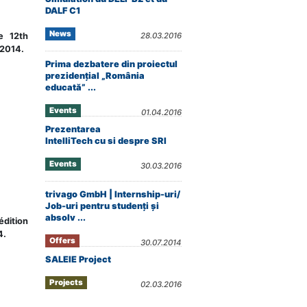
DALF C1
News
he 12th
28.03.2016
 2014.
Prima dezbatere din proiectul
prezidenţial „România
educată” ...
Events
01.04.2016
Prezentarea
IntelliTech cu si despre SRI
Events
30.03.2016
trivago GmbH | Internship-uri/
Job-uri pentru studenți și
absolv ...
édition
4.
Offers
30.07.2014
SALEIE Project
Projects
02.03.2016