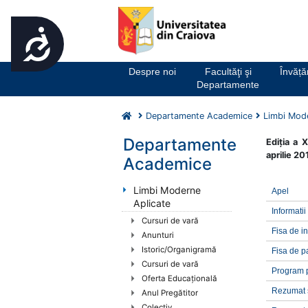
Accesibilitate
Notă:
Acest
website
Despre noi
Facultăţi şi
Învăț
include
Departamente
un
sistem
Departamente Academice
Limbi Mode
de
accesibilitate.
Departamente
Ediţia a X
Apasă
aprilie 20
Academice
Control-
F11
Limbi Moderne
Apel
pentru
Aplicate
a
Informatii
Cursuri de vară
ajusta
Fisa de in
Anunturi
site-
Istoric/Organigramă
Fisa de p
ul
Cursuri de vară
la
Program p
Oferta Educaţională
persoanele
Rezumat s
Anul Pregătitor
cu
Colectiv