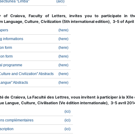
sectiunea "Limba"
(aici)
ty of Craiova, Faculty of Letters, invites you to participate in t
 Language, Culture, Civilization (5th international edition), 3-5 of April
papers
(here
)
g informations
(
here
)
ion form
(
here
)
ion form
(
here
)
nal programme
(
here
)
ulture and Civilization" Abstracts
(here)
Langue" Abstracts
(here)
té de Craiova, La Faculté des Lettres, vous invitent à participer à la XIIe 
e Langue, Culture, Civilisation (Ve édition internationale), 3-5 avril 201
(
ici
)
ons complémentaires
(
ici
)
scription
(
ici
)