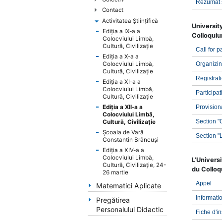
Rezumat 
handicap
Contact
de
Activitatea Ştiinţifică
vedere,
Universi
Ediţia a IX-a a
care
Colloquium
Colocviului Limbă,
folosesc
Cultură, Civilizaţie
Call for 
un
Ediţia a X-a a
Colocviului Limbă,
Organizin
cititor
Cultură, Civilizaţie
de
Registrat
Ediţia a XI-a a
eran;
Colocviului Limbă,
Participat
Apasă
Cultură, Civilizaţie
Control-
Ediţia a XII-a a
Provisio
Colocviului Limbă,
F10
Section "C
Cultură, Civilizaţie
pentru
Şcoala de Vară
Section "
a
Constantin Brâncuşi
deschide
Ediţia a XIV-a a
Colocviului Limbă,
un
L’Universi
Cultură, Civilizaţie, 24-
du Colloqu
meniu
26 martie
de
Appel
Matematici Aplicate
accesibilitate.
Informati
Pregătirea
Personalului Didactic
Fiche d'in