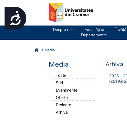
Accesibilitate
Notă:
Acest
website
Despre noi
Facultăţi şi
Învăț
include
Departamente
un
sistem
Media
de
accesibilitate.
Media
Arhiva
Apasă
Control-
Toate
F11
2026
|
2
|
2010
|
2
pentru
|
|
Ian
Feb
Știri
a
Evenimente
ajusta
Oferte
site-
Proiecte
ul
la
Arhiva
persoanele
cu