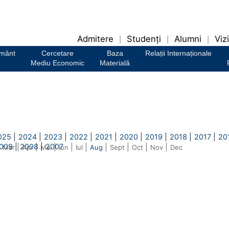
Admitere
Studenți
Alumni
Vizi
|
|
|
ământ
Cercetare
Baza
Relații Internaționale
Mediu Economic
Materială
025
|
2024
|
2023
|
2022
|
2021
|
2020
|
2019
|
2018
|
2017
|
20
009
|
2008
|
2007
|
|
|
|
|
|
|
|
|
Mar
Apr
Mai
Iun
Iul
Aug
Sept
Oct
Nov
Dec