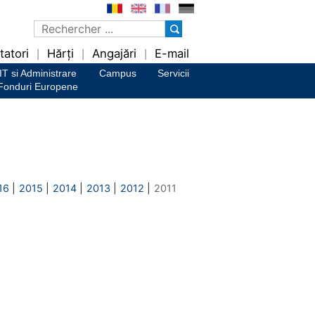
tatori
Hărți
Angajări
E-mail
|
|
|
IT si Administrare
Campus
Servicii
Fonduri Europene
16
|
2015
|
2014
|
2013
|
2012
|
2011