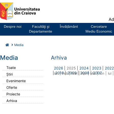
Notă:
Ad
Acest
website
Despre noi
Facultăţi şi
Învățământ
Cercetare
include
Departamente
Mediu Economic
un
sistem
Media
de
accesibilitate.
Media
Arhiva
Toate
2026
|
2025
|
2024
|
2023
|
2022
|
2010
|
2009
|
2008
|
2007
|
|
|
|
|
|
|
Ian
Feb
Mar
Apr
Mai
Iun
Iul
Știri
Evenimente
Oferte
Proiecte
Arhiva