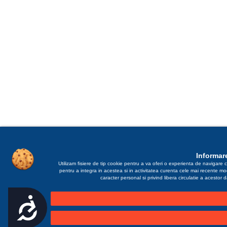
Informare
Utilizam fisiere de tip cookie pentru a va oferi o experienta de navigare c
pentru a integra in acestea si in activitatea curenta cele mai recente m
caracter personal si privind libera circulatie a acestor
Accesibilitate