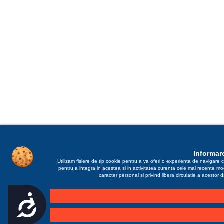
Informare
Utilizam fisiere de tip cookie pentru a va oferi o experienta de navigare c
pentru a integra in acestea si in activitatea curenta cele mai recente m
caracter personal si privind libera circulatie a acestor
Accesibilitate