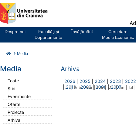
Notă:
Ad
Acest
website
Despre noi
Facultăţi şi
Învățământ
Cercetare
include
Departamente
Mediu Economic
un
sistem
Media
de
accesibilitate.
Media
Arhiva
Toate
2026
|
2025
|
2024
|
2023
|
2022
|
2010
|
2009
|
2008
|
2007
|
|
|
|
|
|
|
Ian
Feb
Mar
Apr
Mai
Iun
Iul
Știri
Evenimente
Oferte
Proiecte
Arhiva