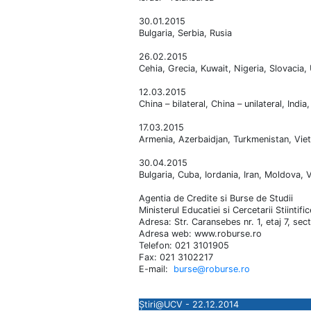
30.01.2015
Bulgaria, Serbia
, Rusia
26.02.2015
Cehia, Grecia
, Kuwait, Nigeria, Slovacia,
12.03.2015
China – bilateral, China – unilateral
, India
17.03.2015
Armenia, Azerbaidjan
, Turkmenistan, Vie
30.04.2015
Bulgaria, Cuba
, Iordania, Iran, Moldova,
Agentia de Credite si Burse de Studii
Ministerul Educatiei si Cercetarii Stiintific
Adresa: Str. Caransebes nr. 1, etaj 7, sect
Adresa web: www.roburse.ro
Telefon: 021 3101905
Fax: 021 3102217
E-mail:
burse@roburse.ro
Știri@UCV - 22.12.2014