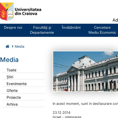
Notă:
Ad
Acest
website
Despre noi
Facultăţi şi
Învățământ
Cercetare
include
Departamente
Mediu Economic
un
sistem
Media
de
accesibilitate.
Media
Toate
Știri
Evenimente
Oferte
Proiecte
In acest moment, sunt in desfasurare con
Arhiva
23.12.2014
Israel - relansarea