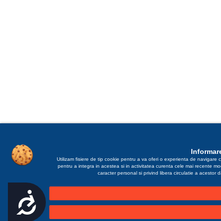
Informare
Utilizam fisiere de tip cookie pentru a va oferi o experienta de navigare c
pentru a integra in acestea si in activitatea curenta cele mai recente m
caracter personal si privind libera circulatie a acestor
Accesibilitate