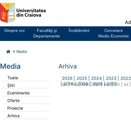
Notă:
Ad
Acest
website
Despre noi
Facultăţi şi
Învățământ
Cercetare
include
Departamente
Mediu Economic
un
sistem
Media
de
accesibilitate.
Media
Arhiva
Toate
2026
|
2025
|
2024
|
2023
|
2022
|
2010
|
2009
|
2008
|
2007
|
|
|
|
|
|
|
Ian
Feb
Mar
Apr
Mai
Iun
Iul
Știri
Evenimente
Oferte
Proiecte
Arhiva